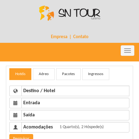
Empresa
|
Contato
Toggle
naviga
Hotéis
Aéreo
Pacotes
Ingressos
Destino / Hotel
Entrada
Saída
Acomodações
Pesquisar